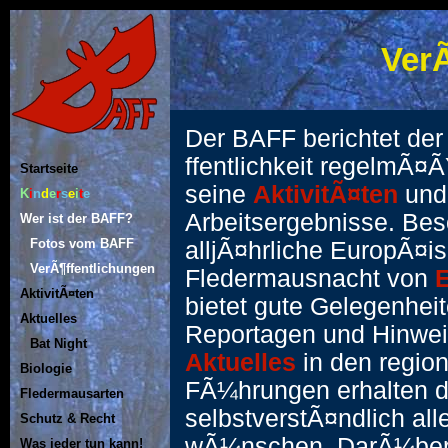
VerÃ
Der BAFF berichtet der
ffentlichkeit regelmÃ¤
Startseite
seine
AktivitÃ¤ten
und
K
i
n
d
e
r
s
e
i
t
e
Arbeitsergebnisse. Bes
Wer ist der BAFF?
Fotos vom BAFF
alljÃ¤hrliche EuropÃ¤i
VerÃ¶ffentlichungen
Fledermausnacht von
AktivitÃ¤ten
bietet gute Gelegenhei
Aktuelles
Reportagen und Hinwei
Bat Night
Aktuelles
in den regio
Biologie
FÃ¼hrungen erhalten d
Fledermausarten
selbstverstÃ¤ndlich all
Schutz & Recht
wÃ¼nschen. DarÃ¼ber 
Was jeder tun kann!