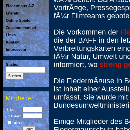
VortrÃ¤ge, Presseges
Fledermaus A-Z
Literatur
fÃ¼r Filmteams gebote
Online-Spiele
Zusammenarbeit
Die Vorkommen der
Fl
Links
die der BAFF in den letz
Kontakt
Verbreitungskarten ei
Impressum
fÃ¼r Natur, Umwelt u
informiert, wo
streng g
Suche:
Die FledermÃ¤use in 
ist Inhalt einer Ausstel
umfasst. Sie wurde mit
Bundesumweltministeriu
Einige Mitglieder des 
Fledermausschutz habe