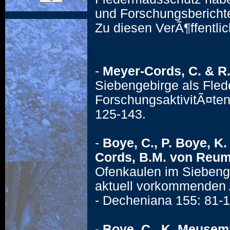
und Forschungsberichte 
Zu diesen VerÃ¶ffentli
-
Meyer-Cords, C. & R.
Siebengebirge als Fled
ForschungsaktivitÃ¤ten
125-143.
-
Boye, C., P. Boye, K
Cords, B.M. von Reum
Ofenkaulen im Siebenge
aktuell vorkommenden 
- Decheniana 155: 81-1
-
Boye, C., K. Meusem