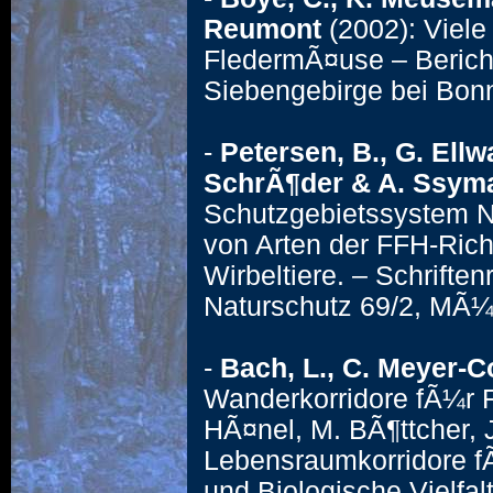
Reumont
(2002): Viele
FledermÃ¤use – Bericht
Siebengebirge bei Bonn.
-
Petersen, B., G. Ellw
SchrÃ¶der & A. Ssyma
Schutzgebietssystem N
von Arten der FFH-Richt
Wirbeltiere. – Schrifte
Naturschutz 69/2, MÃ¼n
-
Bach, L., C. Meyer-C
Wanderkorridore fÃ¼r F
HÃ¤nel, M. BÃ¶ttcher, J
Lebensraumkorridore f
und Biologische Vielfa